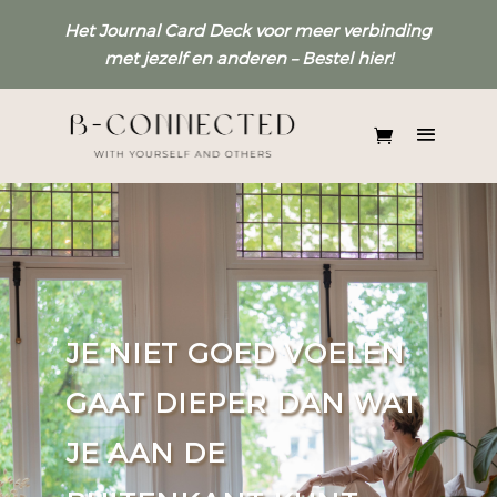
Het Journal Card Deck voor meer verbinding
met jezelf en anderen –
Bestel
hier
!
JE NIET GOED VOELEN
GAAT DIEPER DAN WAT
JE AAN DE